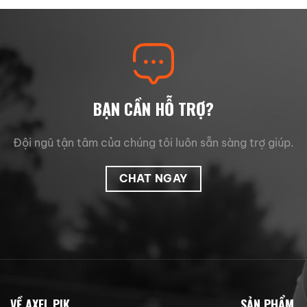
115.000 ₫.
BẠN CẦN HỖ TRỢ?
Đội ngũ tận tâm của chúng tôi luôn sẵn sàng trợ giúp.
CHAT NGAY
VỀ AXEL PIK
SẢN PHẨM