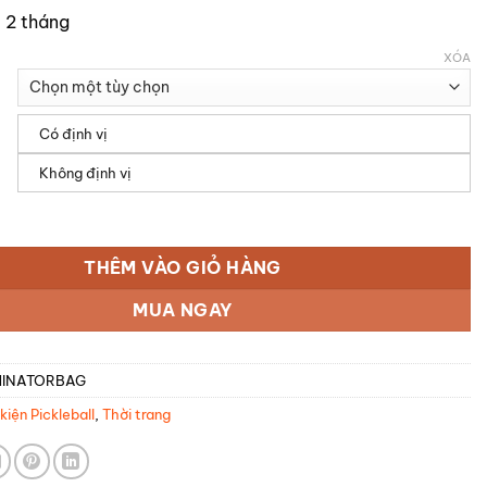
 2 tháng
XÓA
Có định vị
Không định vị
 Pickleball AxelPik Dominator Bag số lượng
THÊM VÀO GIỎ HÀNG
MUA NGAY
INATORBAG
kiện Pickleball
,
Thời trang