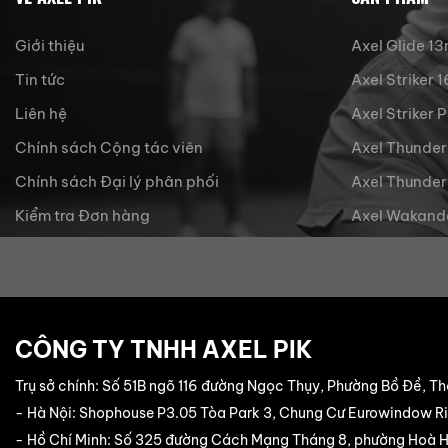
Giới thiệu
Axel Glide 1
Tin tức
Axel Striker
Liên hệ
Axel Striker 
Chính sách Cộng tác viên
Axel Thunder
Chính sách Đại lý phân phối
Axel Thunder
Kiểm tra Đơn hàng
Axel Wakand
CÔNG TY TNHH AXEL PIK
Trụ sở chính: Số 51B ngõ 116 đường Ngọc Thụy, Phường Bồ Đề, Th
- Hà Nội: Shophouse P3.05 Tòa Park 3, Chung Cư Eurowindow Riv
- Hồ Chí Minh: Số 325 đường Cách Mạng Tháng 8, phường Hoà Hư