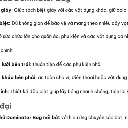
 giày
: Giúp tách biệt giày với các vật dụng khác, giữ balo 
biệt
: Đủ không gian để bảo vệ và mang theo nhiều cây vợt
ó sức chứa lớn cho quần áo, phụ kiện và các vật dụng cá n
chính:
 lưới bên trái
: thuận tiện để các phụ kiện nhỏ.
n khóa bên phải
: an toàn cho ví, điện thoại hoặc vật dụng
ỉnh
: Thiết kế đặc biệt giúp lấy bóng nhanh chóng, tiện lợi k
 đại
hữ Dominator Bag nổi bật
với hiệu ứng chuyển sắc bắt m