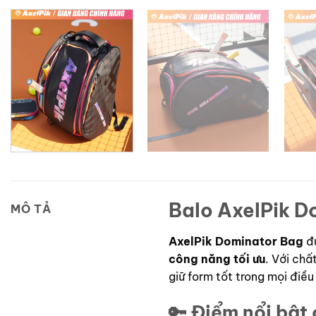
Balo AxelPik D
MÔ TẢ
AxelPik Dominator Bag
đư
công năng tối ưu
. Với chấ
giữ form tốt trong mọi điều
🔑 Điểm nổi bật