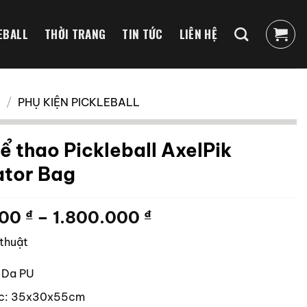
EBALL
THỜI TRANG
TIN TỨC
LIÊN HỆ
/
PHỤ KIỆN PICKLEBALL
ể thao Pickleball AxelPik
tor Bag
Khoảng
000
₫
–
1.800.000
₫
giá:
 thuật
từ
1.600.000 ₫
: Da PU
đến
1.800.000 ₫
ớc: 35x30x55cm