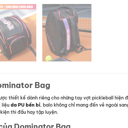
ominator Bag
ợc thiết kế dành riêng cho những tay vợt pickleball hiện đ
t liệu
da PU bền bỉ
, balo không chỉ mang đến vẻ ngoài sang
 kiện thi đấu hay tập luyện.
 của Dominator Bag