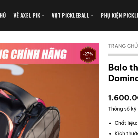
CHỦ
VỀ AXEL PIK
VỢT PICKLEBALL
PHỤ KIỆN PICKL
TRANG CHỦ
-27%
Balo th
Domina
1.600.
Thông số kỹ
Chất liệu
Kích thư