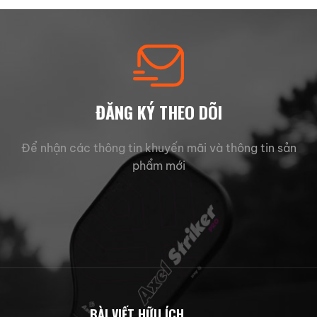
250.000 ₫.
 ₫.
ĐĂNG KÝ THEO DÕI
Để nhận các thông tin khuyến mãi và thông tin sản
phẩm mới
BÀI VIẾT HỮU ÍCH