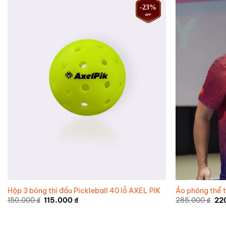
-23%
Hộp 3 bóng thi đấu Pickleball 40 lỗ AXEL PIK
Áo phông thể t
Giá
Giá
Giá
150.000
₫
115.000
₫
285.000
₫
22
gốc
hiện
gố
là:
tại
là:
150.000 ₫.
là:
285