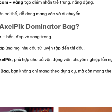
 cam – vàng
tạo điểm nhấn trẻ trung, năng động.
ặn cơ thể, dễ dàng mang vác và di chuyển.
 AxelPik Dominator Bag?
p
– bền, đẹp và sang trọng.
đáp ứng mọi nhu cầu từ luyện tập đến thi đấu.
xelPik
, phù hợp cho cả vận động viên chuyên nghiệp lẫn ng
 Bag
, bạn không chỉ mang theo dụng cụ, mà còn mang th