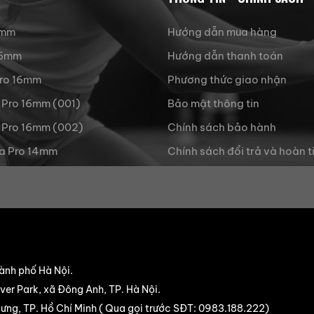
3mm
Hướng dẫn mua hàng
 16mm
Hướng dẫn thanh toán
Pro 16mm
Phương thức giao nhận
 Pro 16mm (001)
Bảo mật thông tin
 Pro 16mm (002)
Chính sách bảo hành
a Pro 14mm
Chính sách đổi trả và hoàn t
ành phố Hà Nội.
er Park, xã Đông Anh, TP. Hà Nội.
ng, TP. Hồ Chí Minh ( Qua gọi trước SĐT:
0983.188.222
)