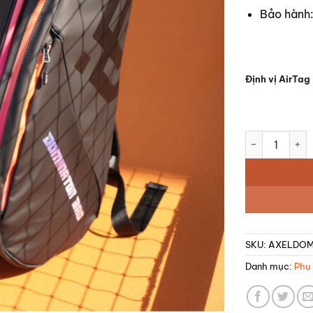
Bảo hành:
Định vị AirTag
Balo thể thao
SKU:
AXELDOM
Danh mục:
Phụ 