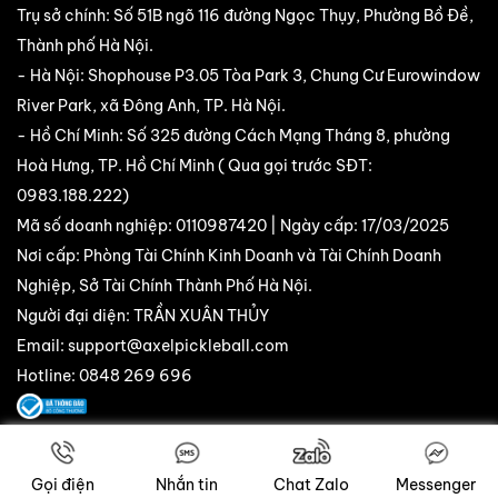
Trụ sở chính: Số 51B ngõ 116 đường Ngọc Thụy, Phường Bồ Đề,
Thành phố Hà Nội.
- Hà Nội: Shophouse P3.05 Tòa Park 3, Chung Cư Eurowindow
River Park, xã Đông Anh, TP. Hà Nội.
- Hồ Chí Minh: Số 325 đường Cách Mạng Tháng 8, phường
Hoà Hưng, TP. Hồ Chí Minh ( Qua gọi trước SĐT:
0983.188.222
)
Mã số doanh nghiệp: 0110987420 | Ngày cấp: 17/03/2025
Nơi cấp: Phòng Tài Chính Kinh Doanh và Tài Chính Doanh
Nghiệp, Sở Tài Chính Thành Phố Hà Nội.
Người đại diện: TRẦN XUÂN THỦY
Email:
support@axelpickleball.com
Hotline: 0848 269 696
Copyright © 2025 AXEL Pik. All Rights Reserved.
Gọi điện
Nhắn tin
Chat Zalo
Messenger