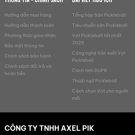
Hướng dẫn mua hàng
Tổng hợp Sân Pickleball
Hướng dẫn thanh toán
Tiêu chuẩn sân Pickleball
Phương thức giao nhận
Vợt Pickleball tốt nhất
2025
Bảo mật thông tin
Công nghệ Sản xuất Vợt
Chính sách bảo hành
Pickleball
Chính sách đổi trả và
Cách tính DUPR
hoàn tiền
Thuật ngữ Pickleball
Cách chọn Vợt cho người
mới
CÔNG TY TNHH AXEL PIK