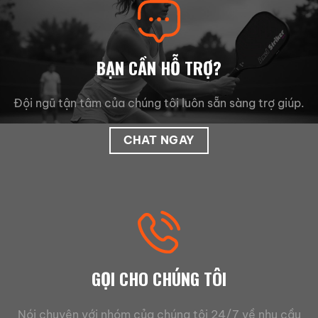
BẠN CẦN HỖ TRỢ?
Đội ngũ tận tâm của chúng tôi luôn sẵn sàng trợ giúp.
CHAT NGAY
GỌI CHO CHÚNG TÔI
Nói chuyện với nhóm của chúng tôi 24/7 về nhu cầu