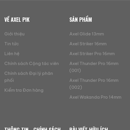
VỀ AXEL PIK
SẢN PHẨM
Giới thiệu
Axel Glide 13mm
Tin tức
Axel Striker 16mm
Liên hệ
Axel Striker Pro 16mm
Chính sách Cộng tác viên
Axel Thunder Pro 16mm
(001)
Chính sách Đại lý phân
phối
Axel Thunder Pro 16mm
(002)
Kiểm tra Đơn hàng
Axel Wakanda Pro 14mm
THÔNG TIN - CHÍNH SÁCH
BÀI VIẾT HỮU ÍCH