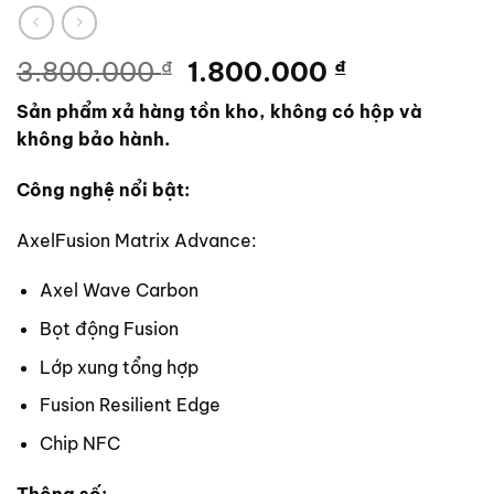
Giá
Giá
3.800.000
₫
1.800.000
₫
gốc
hiện
Sản phẩm xả hàng tồn kho, không có hộp và
là:
tại
không bảo hành.
3.800.000 ₫.
là:
1.800.000 
Công nghệ nổi bật:
AxelFusion Matrix Advance:
Axel Wave Carbon
Bọt động Fusion
Lớp xung tổng hợp
Fusion Resilient Edge
Chip NFC
Thông số: