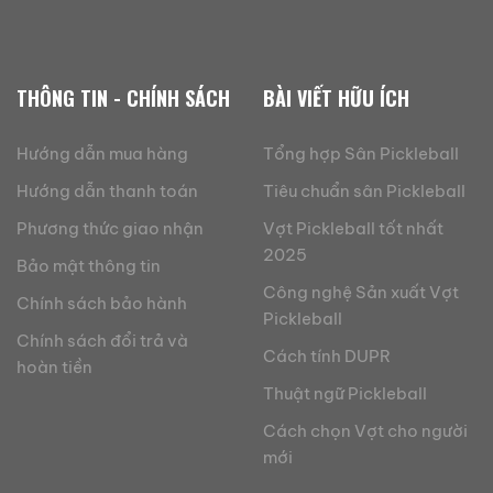
THÔNG TIN - CHÍNH SÁCH
BÀI VIẾT HỮU ÍCH
Hướng dẫn mua hàng
Tổng hợp Sân Pickleball
Hướng dẫn thanh toán
Tiêu chuẩn sân Pickleball
Phương thức giao nhận
Vợt Pickleball tốt nhất
2025
Bảo mật thông tin
Công nghệ Sản xuất Vợt
Chính sách bảo hành
Pickleball
Chính sách đổi trả và
Cách tính DUPR
hoàn tiền
Thuật ngữ Pickleball
Cách chọn Vợt cho người
mới