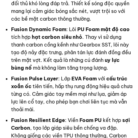
đối thủ khó lòng đáp trả. Thiết kế sóng độc quyền
mang lại cảm giác bóng sắc nét, vượt trội so với
các bề mặt carbon thông thường.
Fusion Dynamic Foam
: Lõi
PU Foam mật độ cao
tích hợp
hạt carbon siêu nhỏ
. Thay vì sử dụng
thanh carbon cồng kềnh như Gearbox SST, lõi này
tạo độ nảy đặc trưng, phân tán lực đánh đồng đều
trên mặt vợt. Kết quả là những cú đánh
uy lực
bùng nổ
mà không làm tăng trọng lượng.
Fusion Pulse Layer
: Lớp
EVA Foam
với
cấu trúc
xoắn ốc
tiên tiến, hấp thụ rung động hiệu quả chưa
từng có. Cảm giác tay mềm mại như lụa, giảm áp
lực lên cổ tay, cho phép bạn chơi liên tục mà vẫn
thoải mái.
Fusion Resilient Edge
: Viền
Foam PU
kết hợp
sợi
Carbon
, tạo lớp giáp siêu bền chống va đập.
Không giống các viền TPU thông thường, Carbon