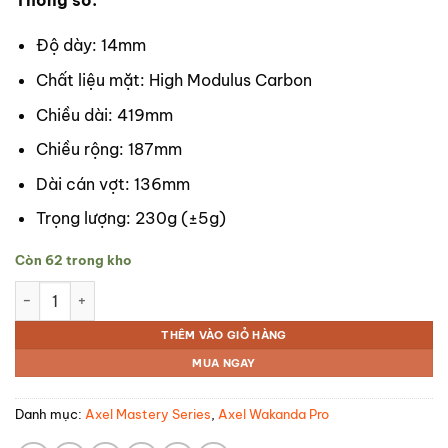
Độ dày: 14mm
Chất liệu mặt: High Modulus Carbon
Chiều dài: 419mm
Chiều rộng: 187mm
Dài cán vợt: 136mm
Trọng lượng: 230g (±5g)
Còn 62 trong kho
Vợt Pickleball Axel Wakanda Pro 14mm số lượng
THÊM VÀO GIỎ HÀNG
MUA NGAY
Danh mục:
Axel Mastery Series
,
Axel Wakanda Pro