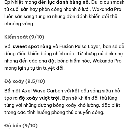
Ép Nhiệt mang đến
lực đánh bùng nổ
. Dù là cú smash
từ cuối sân hay phản công nhanh ở lưới, Wakanda Pro
luôn sẵn sàng tung ra những đòn đánh khiến đối thủ
choáng váng.
Kiểm soát (9/10)
Với
sweet spot rộng
và Fusion Pulse Layer, bạn sẽ dễ
dàng điều khiển bóng chính xác. Từ những cú dink nhẹ
nhàng đến các pha đặt bóng hiểm hóc, Wakanda Pro
mang lại sự tự tin tuyệt đối.
Độ xoáy (9.5/10)
Bề mặt Axel Wave Carbon với kết cấu sóng siêu nhỏ
tạo ra
độ xoáy vượt trội
. Bạn sẽ khiến đối thủ lúng
túng với những đường bóng xoáy khó lường, đặc biệt
trong các tình huống phòng thủ chuyển công.
Độ bền (9/10)