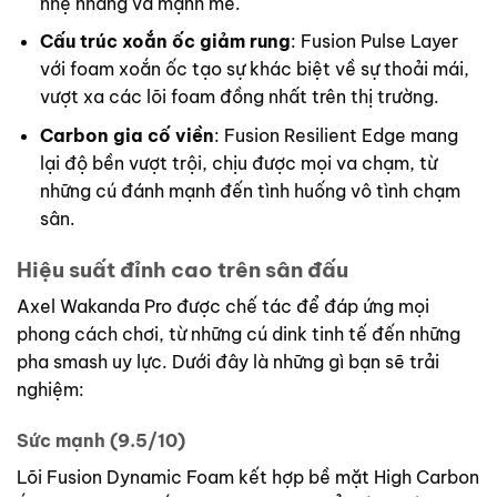
nhẹ nhàng và mạnh mẽ.
Cấu trúc xoắn ốc giảm rung
: Fusion Pulse Layer
với foam xoắn ốc tạo sự khác biệt về sự thoải mái,
vượt xa các lõi foam đồng nhất trên thị trường.
Carbon gia cố viền
: Fusion Resilient Edge mang
lại độ bền vượt trội, chịu được mọi va chạm, từ
những cú đánh mạnh đến tình huống vô tình chạm
sân.
Hiệu suất đỉnh cao trên sân đấu
Axel Wakanda Pro được chế tác để đáp ứng mọi
phong cách chơi, từ những cú dink tinh tế đến những
pha smash uy lực. Dưới đây là những gì bạn sẽ trải
nghiệm:
Sức mạnh (9.5/10)
Lõi Fusion Dynamic Foam kết hợp bề mặt High Carbon