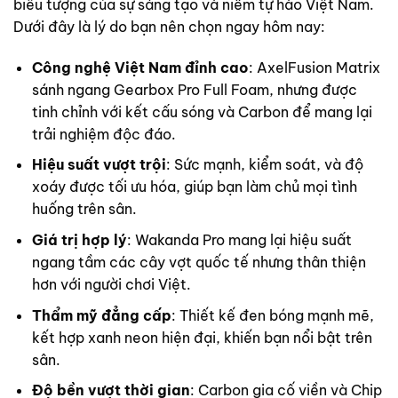
biểu tượng của sự sáng tạo và niềm tự hào Việt Nam.
Dưới đây là lý do bạn nên chọn ngay hôm nay:
Công nghệ Việt Nam đỉnh cao
: AxelFusion Matrix
sánh ngang Gearbox Pro Full Foam, nhưng được
tinh chỉnh với kết cấu sóng và Carbon để mang lại
trải nghiệm độc đáo.
Hiệu suất vượt trội
: Sức mạnh, kiểm soát, và độ
xoáy được tối ưu hóa, giúp bạn làm chủ mọi tình
huống trên sân.
Giá trị hợp lý
: Wakanda Pro mang lại hiệu suất
ngang tầm các cây vợt quốc tế nhưng thân thiện
hơn với người chơi Việt.
Thẩm mỹ đẳng cấp
: Thiết kế đen bóng mạnh mẽ,
kết hợp xanh neon hiện đại, khiến bạn nổi bật trên
sân.
Độ bền vượt thời gian
: Carbon gia cố viền và Chip