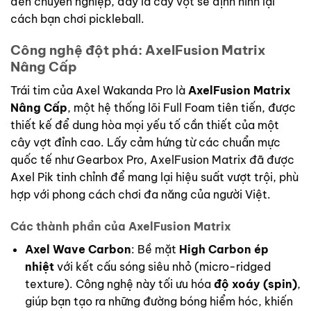
đến chuyên nghiệp, đây là cây vợt sẽ định hình lại
cách bạn chơi pickleball.
Công nghệ đột phá: AxelFusion Matrix
Nâng Cấp
Trái tim của Axel Wakanda Pro là
AxelFusion Matrix
Nâng Cấp
, một hệ thống lõi Full Foam tiên tiến, được
thiết kế để dung hòa mọi yếu tố cần thiết của một
cây vợt đỉnh cao. Lấy cảm hứng từ các chuẩn mực
quốc tế như Gearbox Pro, AxelFusion Matrix đã được
Axel Pik tinh chỉnh để mang lại hiệu suất vượt trội, phù
hợp với phong cách chơi đa năng của người Việt.
Các thành phần của AxelFusion Matrix
Axel Wave Carbon
: Bề mặt
High Carbon ép
nhiệt
với kết cấu sóng siêu nhỏ (micro-ridged
texture). Công nghệ này tối ưu hóa
độ xoáy (spin)
,
giúp bạn tạo ra những đường bóng hiểm hóc, khiến