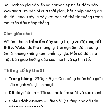
Sợi Carbon gia cố viền và carbon ép nhiệt đảm bảo
Wakanda Pro bền bỉ qua thời gian, bất chấp cường độ
thi đấu cao. Đây là cây vợt bạn có thể tin tưởng trong
mọi trận đấu căng thẳng.
Cảm giác chơi
Với âm thanh
trầm ấm
đầy sang trọng và độ rung
rất
thấp
, Wakanda Pro mang lại trải nghiệm đánh bóng
êm ái nhưng không kém phần uy lực. Mỗi cú đánh là
một bản giao hưởng của sức mạnh và sự tinh tế.
Thông số kỹ thuật
Trọng lượng
: 230g ± 5g – Cân bằng hoàn hảo giữa
sức mạnh và sự linh hoạt.
Độ dày
: 14mm – Tối ưu cho kiểm soát và sức mạnh.
Chiều dài
: 419mm – Tầm với lý tưởng cho cả tấn
công và phòng thủ.