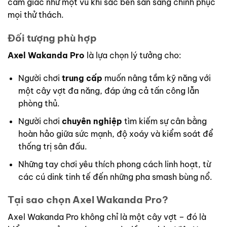
cảm giác như một vũ khí sắc bén sẵn sàng chinh phục
mọi thử thách.
Đối tượng phù hợp
Axel Wakanda Pro
là lựa chọn lý tưởng cho:
Người chơi
trung cấp
muốn nâng tầm kỹ năng với
một cây vợt đa năng, đáp ứng cả tấn công lẫn
phòng thủ.
Người chơi
chuyên nghiệp
tìm kiếm sự cân bằng
hoàn hảo giữa sức mạnh, độ xoáy và kiểm soát để
thống trị sân đấu.
Những tay chơi yêu thích phong cách linh hoạt, từ
các cú dink tinh tế đến những pha smash bùng nổ.
Tại sao chọn Axel Wakanda Pro?
Axel Wakanda Pro không chỉ là một cây vợt – đó là