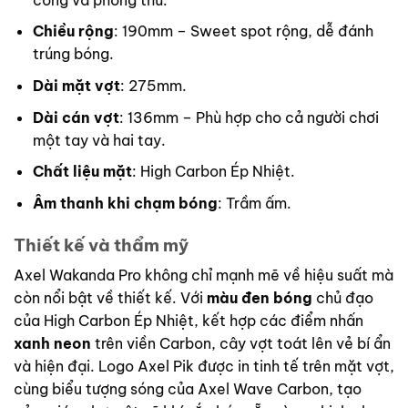
Chiều rộng
: 190mm – Sweet spot rộng, dễ đánh
trúng bóng.
Dài mặt vợt
: 275mm.
Dài cán vợt
: 136mm – Phù hợp cho cả người chơi
một tay và hai tay.
Chất liệu mặt
: High Carbon Ép Nhiệt.
Âm thanh khi chạm bóng
: Trầm ấm.
Thiết kế và thẩm mỹ
Axel Wakanda Pro không chỉ mạnh mẽ về hiệu suất mà
còn nổi bật về thiết kế. Với
màu đen bóng
chủ đạo
của High Carbon Ép Nhiệt, kết hợp các điểm nhấn
xanh neon
trên viền Carbon, cây vợt toát lên vẻ bí ẩn
và hiện đại. Logo Axel Pik được in tinh tế trên mặt vợt,
cùng biểu tượng sóng của Axel Wave Carbon, tạo