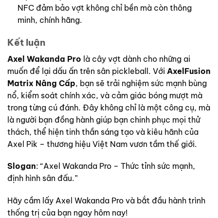
NFC đảm bảo vợt không chỉ bền mà còn thông
minh, chính hãng.
Kết luận
Axel Wakanda Pro
là cây vợt dành cho những ai
muốn để lại dấu ấn trên sân pickleball. Với
AxelFusion
Matrix Nâng Cấp
, bạn sẽ trải nghiệm sức mạnh bùng
nổ, kiểm soát chính xác, và cảm giác bóng mượt mà
trong từng cú đánh. Đây không chỉ là một công cụ, mà
là người bạn đồng hành giúp bạn chinh phục mọi thử
thách, thể hiện tinh thần sáng tạo và kiêu hãnh của
Axel Pik – thương hiệu Việt Nam vươn tầm thế giới.
Slogan
: “Axel Wakanda Pro – Thức tỉnh sức mạnh,
định hình sân đấu.”
Hãy cầm lấy Axel Wakanda Pro và bắt đầu hành trình
thống trị của bạn ngay hôm nay!