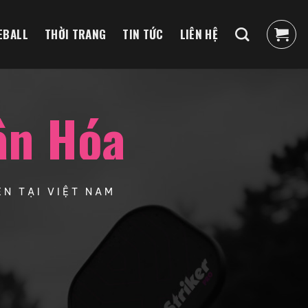
EBALL
THỜI TRANG
TIN TỨC
LIÊN HỆ
ân Hóa
N TẠI VIỆT NAM