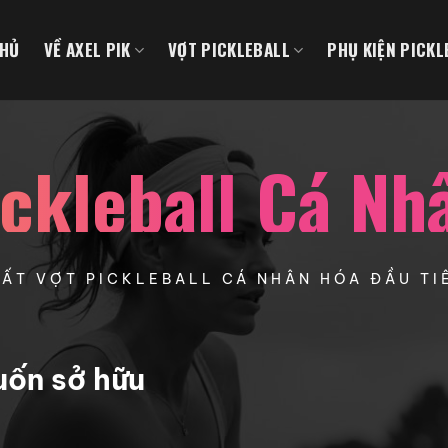
CHỦ
VỀ AXEL PIK
VỢT PICKLEBALL
PHỤ KIỆN PICKL
ickleball Cá Nh
UẤT VỢT PICKLEBALL CÁ NHÂN HÓA ĐẦU TIÊ
uốn sở hữu