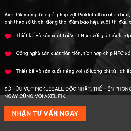
Axel Pik mang đến giải pháp vợt Pickleball cá nhân hóa, g
ảnh theo sở thích, đồng thời đảm bảo hiệu suất thi đấu 
Thiết kế và sản xuất tại Việt Nam với giá thành hợp
Công nghệ sản xuất tiên tiến, tích hợp chip NFC x
Thiết kế và sản xuất riêng với số lượng chỉ từ 1 chiế
SỞ HỮU VỢT PICKLEBALL ĐỘC NHẤT, THỂ HIỆN PHON
NGAY CÙNG VỚI AXEL PIK.
NHẬN TƯ VẤN NGAY