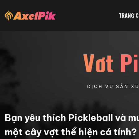
Bỏ
qua
TRANG 
nội
dung
Vợt P
DỊCH VỤ SẢN X
Bạn yêu thích Pickleball và m
một cây vợt thể hiện cá tính?