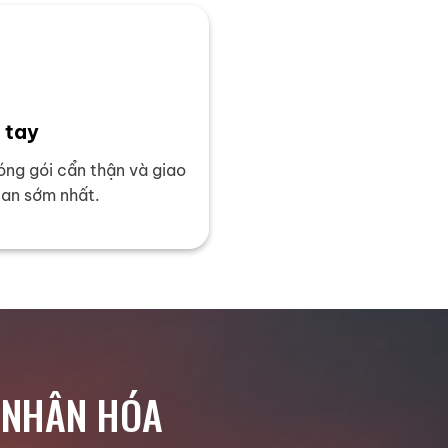
 tay
ng gói cẩn thận và giao
ian sớm nhất.
Á NHÂN HÓA