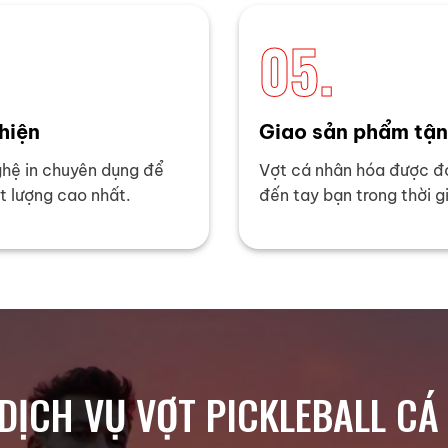
05.
hiện
Giao sản phẩm tận
ghệ in chuyên dụng để
Vợt cá nhân hóa được đó
t lượng cao nhất.
đến tay bạn trong thời g
DỊCH VỤ VỢT PICKLEBALL C