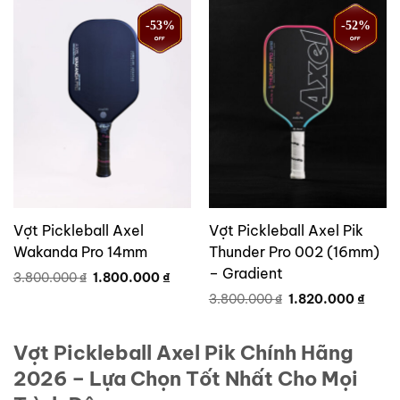
-53%
-52%
Vợt Pickleball Axel
Vợt Pickleball Axel Pik
Wakanda Pro 14mm
Thunder Pro 002 (16mm)
– Gradient
Giá
Giá
3.800.000
₫
1.800.000
₫
gốc
hiện
Giá
Giá
3.800.000
₫
1.820.000
₫
là:
tại
gốc
hiện
3.800.000 ₫.
là:
là:
tại
1.800.000 ₫.
3.800.000 ₫.
là:
1.820
Vợt Pickleball Axel Pik Chính Hãng
2026 – Lựa Chọn Tốt Nhất Cho Mọi