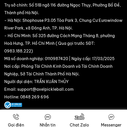
Trụ sở chính: Số 51B ngõ 116 đường Ngọc Thụy, Phường Bồ Đề,
Thành phố Hà Nội.
- Hà Nội: Shophouse P3.05 Tòa Park 3, Chung Cư Eurowindow
River Park, xã Đông Anh, TP. Hà Nội.
- Hồ Chí Minh: Số 325 đường Cách Mạng Tháng 8, phường
Hoà Hưng, TP. Hồ Chí Minh ( Qua gọi trước SĐT:
0983.188.222
)
Mã số doanh nghiệp: 0110987420 | Ngày cấp: 17/03/2025
Nơi cấp: Phòng Tài Chính Kinh Doanh và Tài Chính Doanh
Nghiệp, Sở Tài Chính Thành Phố Hà Nội.
Người đại diện: TRẦN XUÂN THỦY
Email:
support@axelpickleball.com
Hotline: 0848 269 696
Copyright © 2025 AXEL Pik. All Rights Reserved.
Gọi điện
Nhắn tin
Chat Zalo
Messenger