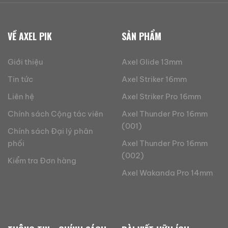
VỀ AXEL PIK
SẢN PHẨM
Giới thiệu
Axel Glide 13mm
Tin tức
Axel Striker 16mm
Liên hệ
Axel Striker Pro 16mm
Chính sách Cộng tác viên
Axel Thunder Pro 16mm
(001)
Chính sách Đại lý phân
phối
Axel Thunder Pro 16mm
(002)
Kiểm tra Đơn hàng
Axel Wakanda Pro 14mm