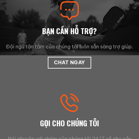
BẠN CẦN HỖ TRỢ?
Đội ngũ tận tâm của chúng tôi luôn sẵn sàng trợ giúp.
CHAT NGAY
GỌI CHO CHÚNG TÔI
Nói chuyện với nhóm của chúng tôi 24/7 về nhu cầu