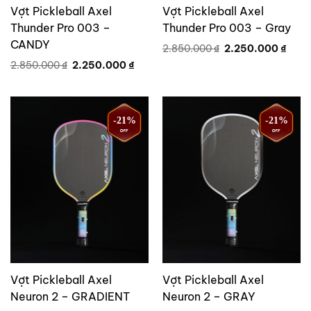
Vợt Pickleball Axel
Vợt Pickleball Axel
Thunder Pro 003 –
Thunder Pro 003 – Gray
CANDY
Giá
Giá
2.850.000
₫
2.250.000
₫
gốc
hiện
Giá
Giá
2.850.000
₫
2.250.000
₫
là:
tại
gốc
hiện
2.850.000 ₫.
là:
là:
tại
2.250
2.850.000 ₫.
là:
2.250.000 ₫.
-21%
-21%
Vợt Pickleball Axel
Vợt Pickleball Axel
Neuron 2 – GRADIENT
Neuron 2 – GRAY