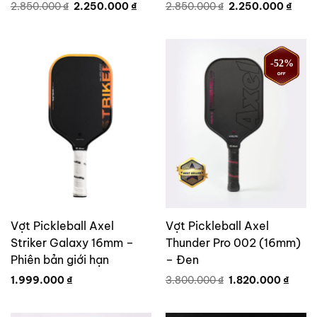
Giá
Giá
Giá
Giá
2.850.000
₫
2.250.000
₫
2.850.000
₫
2.250.000
₫
gốc
hiện
gốc
hiện
là:
tại
là:
tại
2.850.000 ₫.
là:
2.850.000 ₫.
là:
2.250.000 ₫.
2.250
-52%
Vợt Pickleball Axel
Vợt Pickleball Axel
Striker Galaxy 16mm –
Thunder Pro 002 (16mm)
Phiên bản giới hạn
– Đen
Giá
Giá
1.999.000
₫
3.800.000
₫
1.820.000
₫
gốc
hiện
là:
tại
3.800.000 ₫.
là:
1.820