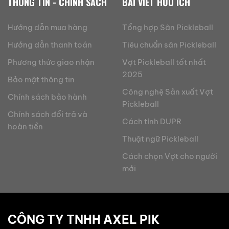
THÔNG TIN - CHÍNH SÁCH
BÀI VIẾT HỮU ÍCH
Hướng dẫn mua hàng
Tổng hợp Sân Pickleball
Hướng dẫn thanh toán
Tiêu chuẩn sân Pickleball
Phương thức giao nhận
Vợt Pickleball tốt nhất
2025
Bảo mật thông tin
Công nghệ Sản xuất Vợt
Chính sách bảo hành
Pickleball
Chính sách đổi trả và
Cách tính DUPR
hoàn tiền
Thuật ngữ Pickleball
Cách chọn Vợt cho người
mới
CÔNG TY TNHH AXEL PIK