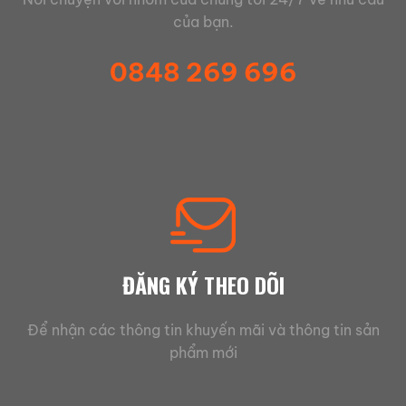
của bạn.
0848 269 696
ĐĂNG KÝ THEO DÕI
Để nhận các thông tin khuyến mãi và thông tin sản
phẩm mới