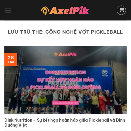
Bỏ
qua
nội
dung
LƯU TRỮ THẺ:
CÔNG NGHỆ VỢT PICKLEBALL
28
Th3
Dink Nutrition – Sự kết hợp hoàn hảo giữa Pickleball và Dinh
Dưỡng Việt