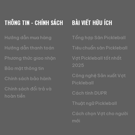
THÔNG TIN - CHÍNH SÁCH
BÀI VIẾT HỮU ÍCH
Hướng dẫn mua hàng
Tổng hợp Sân Pickleball
Hướng dẫn thanh toán
Tiêu chuẩn sân Pickleball
Phương thức giao nhận
Vợt Pickleball tốt nhất
2025
Bảo mật thông tin
Công nghệ Sản xuất Vợt
Chính sách bảo hành
Pickleball
Chính sách đổi trả và
Cách tính DUPR
hoàn tiền
Thuật ngữ Pickleball
Cách chọn Vợt cho người
mới