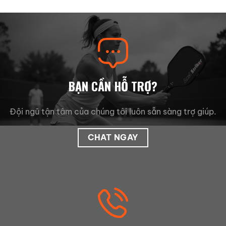
BẠN CẦN HỖ TRỢ?
Đội ngũ tận tâm của chúng tôi luôn sẵn sàng trợ giúp.
CHAT NGAY