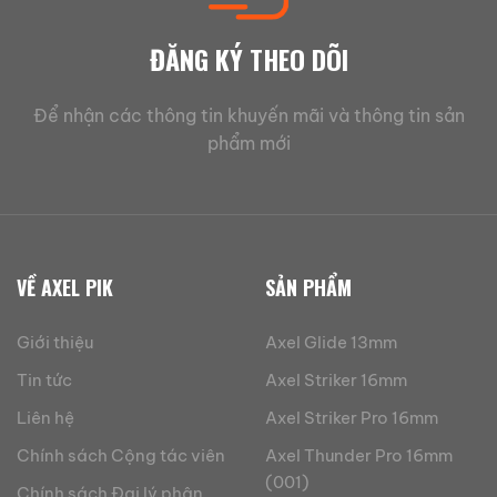
ĐĂNG KÝ THEO DÕI
Để nhận các thông tin khuyến mãi và thông tin sản
phẩm mới
VỀ AXEL PIK
SẢN PHẨM
Giới thiệu
Axel Glide 13mm
Tin tức
Axel Striker 16mm
Liên hệ
Axel Striker Pro 16mm
Chính sách Cộng tác viên
Axel Thunder Pro 16mm
(001)
Chính sách Đại lý phân