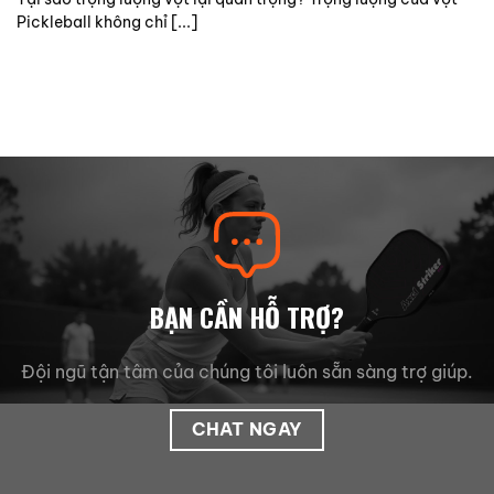
Pickleball không chỉ [...]
BẠN CẦN HỖ TRỢ?
Đội ngũ tận tâm của chúng tôi luôn sẵn sàng trợ giúp.
CHAT NGAY