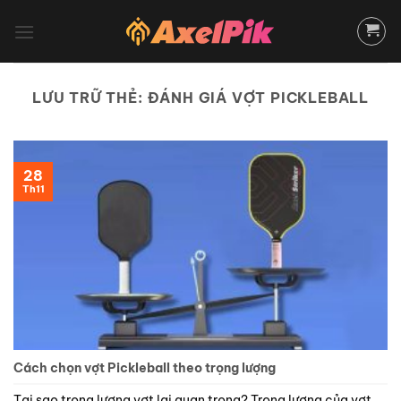
Bỏ
qua
nội
dung
LƯU TRỮ THẺ:
ĐÁNH GIÁ VỢT PICKLEBALL
28
Th11
Cách chọn vợt Pickleball theo trọng lượng
Tại sao trọng lượng vợt lại quan trọng? Trọng lượng của vợt