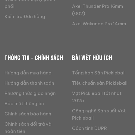
phối
Axel Thunder Pro 16mm
(002)
Kiểm tra Đơn hàng
Axel Wakanda Pro 14mm
THÔNG TIN - CHÍNH SÁCH
BÀI VIẾT HỮU ÍCH
Hướng dẫn mua hàng
Tổng hợp Sân Pickleball
Hướng dẫn thanh toán
Tiêu chuẩn sân Pickleball
Phương thức giao nhận
Vợt Pickleball tốt nhất
2025
Bảo mật thông tin
Công nghệ Sản xuất Vợt
Chính sách bảo hành
Pickleball
Chính sách đổi trả và
Cách tính DUPR
hoàn tiền