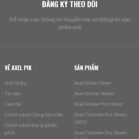
ĐĂNG KÝ THEO DÕI
Để nhận các thông tin khuyến mãi và thông tin sản
phẩm mới
VỀ AXEL PIK
SẢN PHẨM
Giới thiệu
Axel Glide 13mm
Tin tức
Axel Striker 16mm
Liên hệ
Axel Striker Pro 16mm
Chính sách Cộng tác viên
Axel Thunder Pro 16mm
(001)
Chính sách Đại lý phân
phối
Axel Thunder Pro 16mm