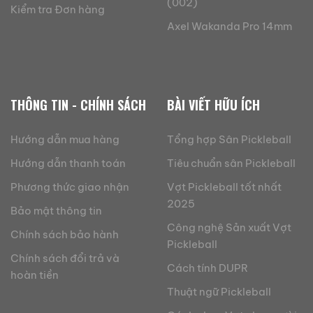
(002)
Kiểm tra Đơn hàng
Axel Wakanda Pro 14mm
THÔNG TIN - CHÍNH SÁCH
BÀI VIẾT HỮU ÍCH
Hướng dẫn mua hàng
Tổng hợp Sân Pickleball
Hướng dẫn thanh toán
Tiêu chuẩn sân Pickleball
Phương thức giao nhận
Vợt Pickleball tốt nhất
2025
Bảo mật thông tin
Công nghệ Sản xuất Vợt
Chính sách bảo hành
Pickleball
Chính sách đổi trả và
Cách tính DUPR
hoàn tiền
Thuật ngữ Pickleball