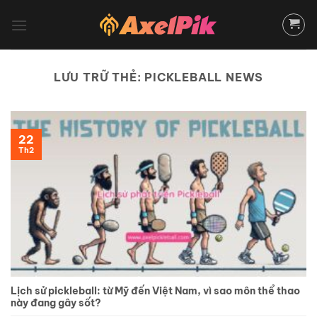
Bỏ
qua
nội
dung
LƯU TRỮ THẺ:
PICKLEBALL NEWS
22
Th2
Lịch sử pickleball: từ Mỹ đến Việt Nam, vì sao môn thể thao
này đang gây sốt?