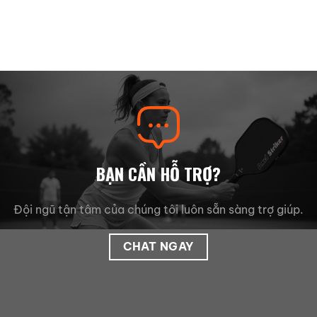
BẠN CẦN HỖ TRỢ?
Đội ngũ tận tâm của chúng tôi luôn sẵn sàng trợ giúp.
CHAT NGAY