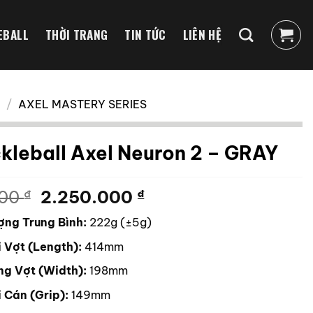
EBALL
THỜI TRANG
TIN TỨC
LIÊN HỆ
/
AXEL MASTERY SERIES
ckleball Axel Neuron 2 – GRAY
Giá
Giá
000
₫
2.250.000
₫
gốc
hiện
ợng Trung Bình:
222g (±5g)
là:
tại
2.850.000 ₫.
là:
 Vợt (Length):
414mm
2.250.000 ₫.
ng Vợt (Width):
198mm
 Cán (Grip):
149mm