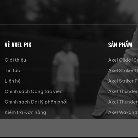
VỀ AXEL PIK
SẢN PHẨM
Giới thiệu
Axel Glide 1
Tin tức
Axel Striker
Liên hệ
Axel Striker 
Chính sách Cộng tác viên
Axel Thunder
Chính sách Đại lý phân phối
Axel Thunder
Kiểm tra Đơn hàng
Axel Wakand