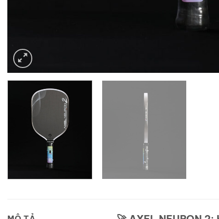
🚀
AXEL NEURON 2: 
MÔ TẢ