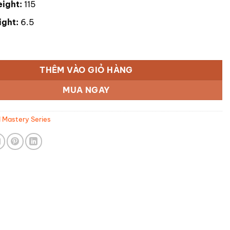
ight:
115
ight:
6.5
l Axel Neuron 2 - GRAY số lượng
THÊM VÀO GIỎ HÀNG
MUA NGAY
 Mastery Series