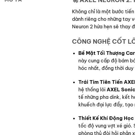
Không chỉ là một bước tiế
dành riêng cho những tay v
Neuron 2 hứa hẹn sẽ thay đ
CÔNG NGHỆ CỐT LÕ
Bề Mặt Tối Thượng Ca
này cung cấp độ bám bón
hóc nhất, đồng thời duy t
Trái Tim Tiên Tiến AX
hệ thống lõi
AXEL
Soni
tế những pha dink, kết 
khuếch đại lực đẩy, tạo 
Thiết Kế Khí Động Học
tốc độ vung vợt xé gió. 
phòng thủ đòi hỏi phản 