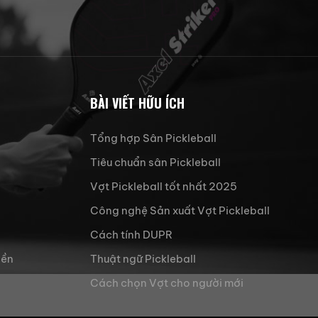
BÀI VIẾT HỮU ÍCH
Tổng hợp Sân Pickleball
Tiêu chuẩn sân Pickleball
Vợt Pickleball tốt nhất 2025
Công nghệ Sản xuất Vợt Pickleball
Cách tính DUPR
iền
Thuật ngữ Pickleball
Cách chọn Vợt cho người mới