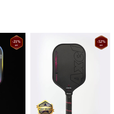
-21%
-52%