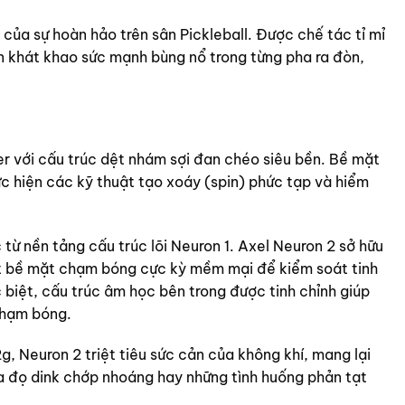
 của sự hoàn hảo trên sân Pickleball. Được chế tác tỉ mỉ
ẫn khát khao sức mạnh bùng nổ trong từng pha ra đòn,
 với cấu trúc dệt nhám sợi đan chéo siêu bền. Bề mặt
 hiện các kỹ thuật tạo xoáy (spin) phức tạp và hiểm
 từ nền tảng cấu trúc lõi Neuron 1. Axel Neuron 2 sở hữu
t bề mặt chạm bóng cực kỳ mềm mại để kiểm soát tinh
biệt, cấu trúc âm học bên trong được tinh chỉnh giúp
 chạm bóng.
, Neuron 2 triệt tiêu sức cản của không khí, mang lại
ha đọ dink chớp nhoáng hay những tình huống phản tạt