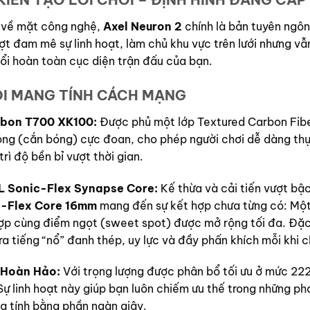
n về mặt công nghệ,
Axel Neuron 2
chính là bản tuyên ngôn
ợt đam mê sự linh hoạt, làm chủ khu vực trên lưới nhưng v
ổi hoàn toàn cục diện trận đấu của bạn.
I MANG TÍNH CÁCH MẠNG
rbon T700 XK100:
Được phủ một lớp Textured Carbon Fiber
g (cắn bóng) cực đoan, cho phép người chơi dễ dàng thực
rì độ bền bỉ vượt thời gian.
EL Sonic-Flex Synapse Core:
Kế thừa và cải tiến vượt bậc
c-Flex Core 16mm
mang đến sự kết hợp chưa từng có: Mộ
hợp cùng điểm ngọt (sweet spot) được mở rộng tối đa. Đặc 
ra tiếng “nổ” đanh thép, uy lực và đầy phấn khích mỗi khi
 Hoàn Hảo:
Với trọng lượng được phân bổ tối ưu ở mức 222g
Sự linh hoạt này giúp bạn luôn chiếm ưu thế trong những p
xạ tính bằng phần ngàn giây.