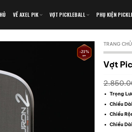
CHỦ
VỀ AXEL PIK
VỢT PICKLEBALL
PHỤ KIỆN PICKL
TRANG CHỦ
-21%
Vợt Pi
2.850.
Trọng Lư
Chiều Dài
Chiều Rộ
Chiều Dài