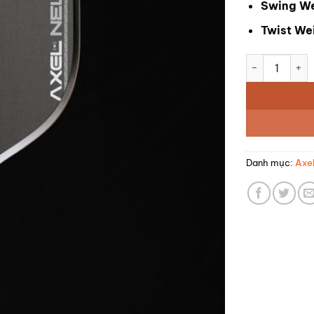
Swing We
Twist We
Vợt Picklebal
Danh mục:
Axel