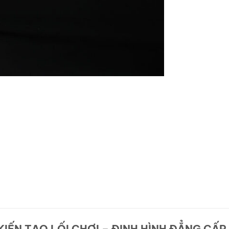
KIẾN TẠO LỐI CHƠI – ĐỊNH HÌNH ĐẲNG CẤP