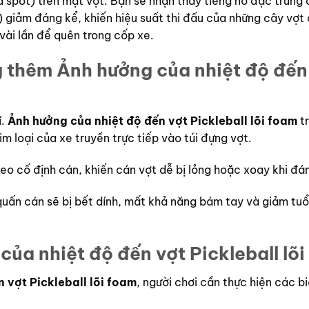
 spot) trên mặt vợt. Bạn sẽ nhận thấy tiếng nổ đặc trưng 
 giảm đáng kể, khiến hiệu suất thi đấu của những cây vợt
ài lần để quên trong cốp xe.
ng thêm
Ảnh hưởng của nhiệt độ đến
í.
Ảnh hưởng của nhiệt độ đến vợt Pickleball lõi foam
t
im loại của xe truyền trực tiếp vào túi đựng vợt.
eo cố định cán, khiến cán vợt dễ bị lỏng hoặc xoay khi đá
uấn cán sẽ bị bết dính, mất khả năng bám tay và giảm tuổ
của nhiệt độ đến vợt Pickleball lõ
 vợt Pickleball lõi foam
, người chơi cần thực hiện các b