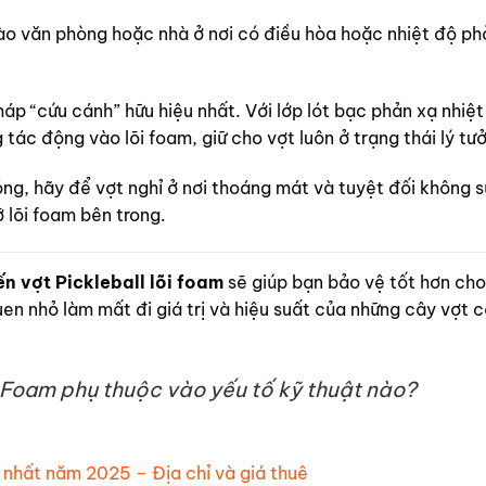
o văn phòng hoặc nhà ở nơi có điều hòa hoặc nhiệt độ ph
háp “cứu cánh” hữu hiệu nhất. Với lớp lót bạc phản xạ nhiệ
tác động vào lõi foam, giữ cho vợt luôn ở trạng thái lý tư
óng, hãy để vợt nghỉ ở nơi thoáng mát và tuyệt đối không 
 lõi foam bên trong.
n vợt Pickleball lõi foam
sẽ giúp bạn bảo vệ tốt hơn cho
en nhỏ làm mất đi giá trị và hiệu suất của những cây vợt 
 Foam phụ thuộc vào yếu tố kỹ thuật nào?
t nhất năm 2025 – Địa chỉ và giá thuê