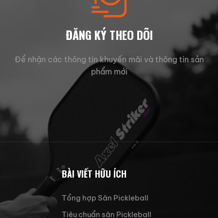
ĐĂNG KÝ THEO DÕI
Để nhận các thông tin khuyến mãi và thông tin sản
phẩm mới
BÀI VIẾT HỮU ÍCH
Tổng hợp Sân Pickleball
Tiêu chuẩn sân Pickleball