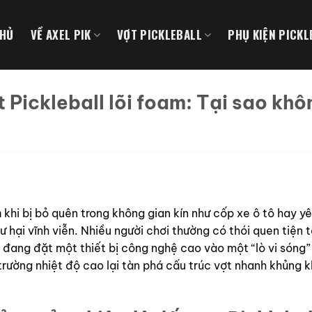
CHỦ
VỀ AXEL PIK
VỢT PICKLEBALL
PHỤ KIỆN PICKL
 Pickleball lõi foam: Tại sao khô
m
khi bị bỏ quên trong không gian kín như cốp xe ô tô hay y
 hại vĩnh viễn. Nhiều người chơi thường có thói quen tiện t
 đang đặt một thiết bị công nghệ cao vào một “lò vi sóng” 
i trường nhiệt độ cao lại tàn phá cấu trúc vợt nhanh khủng 