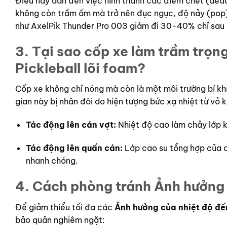
Điều này dẫn đến việc hình thành các điểm chết (dead
không còn trầm ấm mà trở nên đục ngục, độ nảy (pop)
như AxelPik Thunder Pro 003 giảm đi 30-40% chỉ sau v
3. Tại sao cốp xe làm trầm trọ
Pickleball lõi foam
?
Cốp xe không chỉ nóng mà còn là một môi trường bí kh
gian này bị nhân đôi do hiện tượng bức xạ nhiệt từ vỏ k
Tác động lên cán vợt:
Nhiệt độ cao làm chảy lớp k
Tác động lên quấn cán:
Lớp cao su tổng hợp của q
nhanh chóng.
4. Cách phòng tránh
Ảnh hưởng 
Để giảm thiểu tối đa các
Ảnh hưởng của nhiệt độ đến
bảo quản nghiêm ngặt: