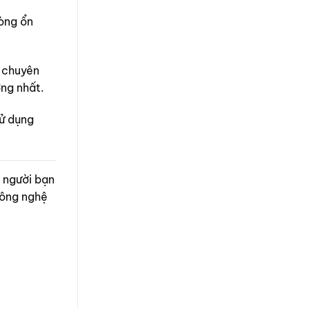
òng ổn
t chuyên
ởng nhất.
sử dụng
 người bạn
công nghệ