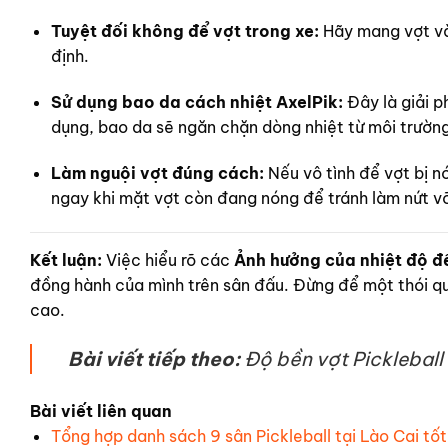
Tuyệt đối không để vợt trong xe:
Hãy mang vợt và
định.
Sử dụng bao da cách nhiệt AxelPik:
Đây là giải p
dụng, bao da sẽ ngăn chặn dòng nhiệt từ môi trường 
Làm nguội vợt đúng cách:
Nếu vô tình để vợt bị n
ngay khi mặt vợt còn đang nóng để tránh làm nứt vỡ
Kết luận:
Việc hiểu rõ các
Ảnh hưởng của nhiệt độ đế
đồng hành của mình trên sân đấu. Đừng để một thói qu
cao.
Bài viết tiếp theo:
Độ bền vợt Pickleball
Bài viết liên quan
Tổng hợp danh sách 9 sân Pickleball tại Lào Cai tố