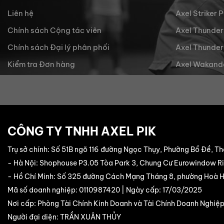
Liên hệ
Axel Striker 
Chính sách Cộng tác viên
Axel Thunder
Chính sách Đại lý phân phối
Axel Thunder
Kiểm tra Đơn hàng
Axel Wakand
CÔNG TY TNHH AXEL PIK
Trụ sở chính: Số 51B ngõ 116 đường Ngọc Thụy, Phường Bồ Đề, Th
- Hà Nội: Shophouse P3.05 Tòa Park 3, Chung Cư Eurowindow Riv
- Hồ Chí Minh: Số 325 đường Cách Mạng Tháng 8, phường Hoà Hư
Mã số doanh nghiệp: 0110987420 | Ngày cấp: 17/03/2025
Nơi cấp: Phòng Tài Chính Kinh Doanh và Tài Chính Doanh Nghiệp
Người đại diện: TRẦN XUÂN THỦY