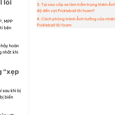
 lõi
3. Tại sao cốp xe làm trầm trọng thêm Ản
độ đến vợt Pickleball lõi foam?
4. Cách phòng tránh Ảnh hưởng của nhiệt
PP, MPP
Pickleball lõi foam
ti bên
 chảy hoàn
g nhất khi
g “xẹp
 sau khi bị
bị biến