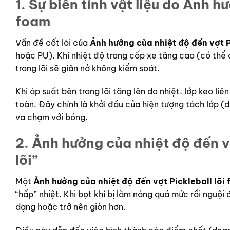
1. Sự biến tính vật liệu do
Ảnh hưở
foam
Vấn đề cốt lõi của
Ảnh hưởng của nhiệt độ đến vợt P
hoặc PU). Khi nhiệt độ trong cốp xe tăng cao (có th
trong lõi sẽ giãn nở không kiểm soát.
Khi áp suất bên trong lõi tăng lên do nhiệt, lớp keo l
toàn. Đây chính là khởi đầu của hiện tượng tách lớp (
va chạm với bóng.
2.
Ảnh hưởng của nhiệt độ đến vợ
lõi”
Một
Ảnh hưởng của nhiệt độ đến vợt Pickleball lõi
“hấp” nhiệt. Khi bọt khí bị làm nóng quá mức rồi nguội
dạng hoặc trở nên giòn hơn.