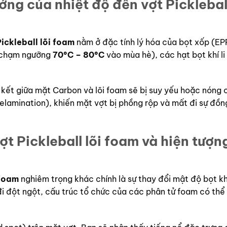
ng của nhiệt độ đến vợt Pickleball
ickleball lõi foam
nằm ở đặc tính lý hóa của bọt xốp (E
ể chạm ngưỡng
70°C – 80°C
vào mùa hè), các hạt bọt khí li 
iên kết giữa mặt Carbon và lõi foam sẽ bị suy yếu hoặc nóng
delamination), khiến mặt vợt bị phồng rộp và mất đi sự đồn
t Pickleball lõi foam
và hiện tượn
 foam
nghiêm trọng khác chính là sự thay đổi mật độ bọt khí
 đi đột ngột, cấu trúc tổ chức của các phân tử foam có thể 