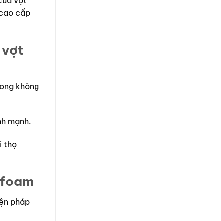
của vợt
 cao cấp
 vợt
rong không
nh mạnh.
i thọ
i foam
iện pháp