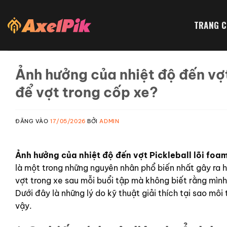
Bỏ
qua
TRANG 
nội
dung
Ảnh hưởng của nhiệt độ đến vợt
để vợt trong cốp xe?
ĐĂNG VÀO
17/05/2026
BỞI
ADMIN
Ảnh hưởng của nhiệt độ đến vợt Pickleball lõi foa
là một trong những nguyên nhân phổ biến nhất gây ra hư
vợt trong xe sau mỗi buổi tập mà không biết rằng mình
Dưới đây là những lý do kỹ thuật giải thích tại sao mô
vậy.