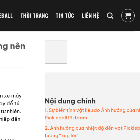
EBALL
THỜI TRANG
TIN TỨC
LIÊN HỆ
ng nên
ên xe máy
Nội dung chính
ay để túi
1. Sự biến tính vật liệu do Ảnh hưởng của 
tự nhiên.
Pickleball lõi foam
khiếp đến
2. Ảnh hưởng của nhiệt độ đến vợt Pickleb
tượng “xẹp lõi”