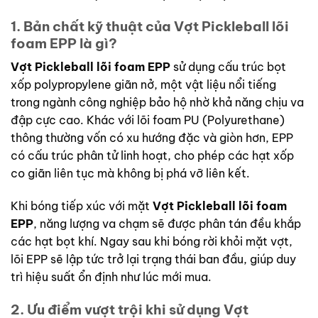
1. Bản chất kỹ thuật của
Vợt Pickleball lõi
foam EPP
là gì?
Vợt Pickleball lõi foam EPP
sử dụng cấu trúc bọt
xốp polypropylene giãn nở, một vật liệu nổi tiếng
trong ngành công nghiệp bảo hộ nhờ khả năng chịu va
đập cực cao. Khác với lõi foam PU (Polyurethane)
thông thường vốn có xu hướng đặc và giòn hơn, EPP
có cấu trúc phân tử linh hoạt, cho phép các hạt xốp
co giãn liên tục mà không bị phá vỡ liên kết.
Khi bóng tiếp xúc với mặt
Vợt Pickleball lõi foam
EPP
, năng lượng va chạm sẽ được phân tán đều khắp
các hạt bọt khí. Ngay sau khi bóng rời khỏi mặt vợt,
lõi EPP sẽ lập tức trở lại trạng thái ban đầu, giúp duy
trì hiệu suất ổn định như lúc mới mua.
2. Ưu điểm vượt trội khi sử dụng
Vợt