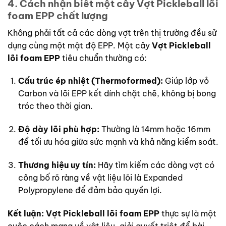
4. Cách nhận biết một cây
Vợt Pickleball lõi
foam EPP
chất lượng
Không phải tất cả các dòng vợt trên thị trường đều sử
dụng cùng một mật độ EPP. Một cây
Vợt Pickleball
lõi foam EPP
tiêu chuẩn thường có:
Cấu trúc ép nhiệt (Thermoformed):
Giúp lớp vỏ
Carbon và lõi EPP kết dính chặt chẽ, không bị bong
tróc theo thời gian.
Độ dày lõi phù hợp:
Thường là 14mm hoặc 16mm
để tối ưu hóa giữa sức mạnh và khả năng kiểm soát.
Thương hiệu uy tín:
Hãy tìm kiếm các dòng vợt có
công bố rõ ràng về vật liệu lõi là Expanded
Polypropylene để đảm bảo quyền lợi.
Kết luận:
Vợt Pickleball lõi foam EPP
thực sự là một
cuộc cách mạng về vật liệu, giải quyết triệt để bài