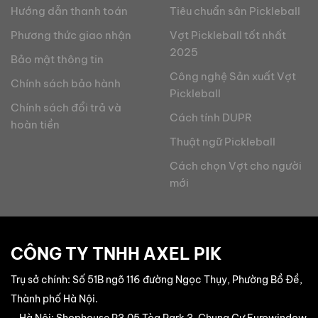
Hướng dẫn thanh toán
Tiêu chuẩn sân Pickleball
Phương thức giao nhận
Vợt Pickleball tốt nhất
2025
Bảo mật thông tin
Công nghệ Sản xuất Vợt
Chính sách bảo hành
Pickleball
Chính sách đổi trả và
Cách tính DUPR
hoàn tiền
Thuật ngữ Pickleball
Cách chọn Vợt cho người
mới
CÔNG TY TNHH AXEL PIK
Trụ sở chính: Số 51B ngõ 116 đường Ngọc Thụy, Phường Bồ Đề,
Thành phố Hà Nội.