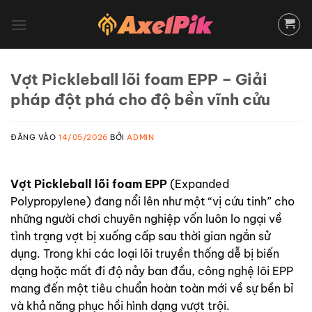
Bỏ
qua
nội
dung
Vợt Pickleball lõi foam EPP – Giải
pháp đột phá cho độ bền vĩnh cửu
ĐĂNG VÀO
14/05/2026
BỞI
ADMIN
Vợt Pickleball lõi foam EPP
(Expanded
Polypropylene) đang nổi lên như một “vị cứu tinh” cho
những người chơi chuyên nghiệp vốn luôn lo ngại về
tình trạng vợt bị xuống cấp sau thời gian ngắn sử
dụng. Trong khi các loại lõi truyền thống dễ bị biến
dạng hoặc mất đi độ nảy ban đầu, công nghệ lõi EPP
mang đến một tiêu chuẩn hoàn toàn mới về sự bền bỉ
và khả năng phục hồi hình dạng vượt trội.