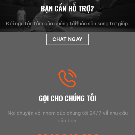
BẠN CẦN HỖ TRỢ?
Đội ngũ tận tâm của chúng tôi luôn sẵn sàng trợ giúp.
CHAT NGAY
GỌI CHO CHÚNG TÔI
Nói chuyện với nhóm của chúng tôi 24/7 về nhu cầu
của bạn.