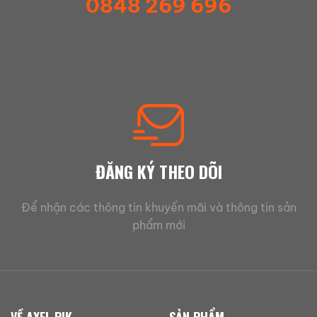
0848 269 696
ĐĂNG KÝ THEO DÕI
Để nhận các thông tin khuyến mãi và thông tin sản
phẩm mới
VỀ AXEL PIK
SẢN PHẨM