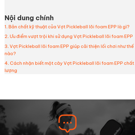
Nội dung chính
1. Bản chất kỹ thuật của Vợt Pickleball lõi foam EPP là gì?
2. Ưu điểm vượt trội khi sử dụng Vợt Pickleball lõi foam EPP
3. Vợt Pickleball lõi foam EPP giúp cải thiện lối chơi như thế
nào?
4. Cách nhận biết một cây Vợt Pickleball lõi foam EPP chất
lượng