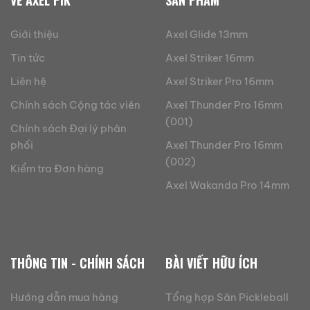
Giới thiệu
Axel Glide 13mm
Tin tức
Axel Striker 16mm
Liên hệ
Axel Striker Pro 16mm
Chính sách Cộng tác viên
Axel Thunder Pro 16mm
(001)
Chính sách Đại lý phân
phối
Axel Thunder Pro 16mm
(002)
Kiểm tra Đơn hàng
Axel Wakanda Pro 14mm
THÔNG TIN - CHÍNH SÁCH
BÀI VIẾT HỮU ÍCH
Hướng dẫn mua hàng
Tổng hợp Sân Pickleball