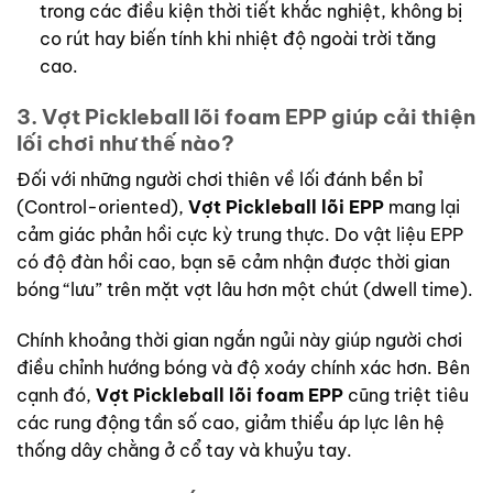
trong các điều kiện thời tiết khắc nghiệt, không bị
co rút hay biến tính khi nhiệt độ ngoài trời tăng
cao.
3.
Vợt Pickleball lõi foam EPP
giúp cải thiện
lối chơi như thế nào?
Đối với những người chơi thiên về lối đánh bền bỉ
(Control-oriented),
Vợt Pickleball lõi EPP
mang lại
cảm giác phản hồi cực kỳ trung thực. Do vật liệu EPP
có độ đàn hồi cao, bạn sẽ cảm nhận được thời gian
bóng “lưu” trên mặt vợt lâu hơn một chút (dwell time).
Chính khoảng thời gian ngắn ngủi này giúp người chơi
điều chỉnh hướng bóng và độ xoáy chính xác hơn. Bên
cạnh đó,
Vợt Pickleball lõi foam EPP
cũng triệt tiêu
các rung động tần số cao, giảm thiểu áp lực lên hệ
thống dây chằng ở cổ tay và khuỷu tay.