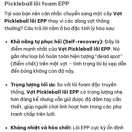
Pickleball lõi foam EPP
Tại sao bạn nên cân nhắc chuyển sang một cây
Vợt
Pickleball lõi EPP
thay vì các dòng vợt thông
thường? Câu trả lời nằm ở ba đặc tính lý hóa sau:
Khả năng tự phục hồi (Self-recovery):
Đây là
điểm mạnh nhất của
Vợt Pickleball lõi EPP
. Nó
gần như loại bỏ hoàn toàn hiện tượng “dead spot”
(điểm chết) trên mặt vợt – tình trạng lõi bị xẹp dẫn
đến bóng không còn độ nảy.
Trọng lượng tối ưu:
So với lõi foam đặc truyền
thống,
Vợt Pickleball lõi EPP
có trọng lượng nhẹ
hơn đáng kể nhưng vẫn giữ được độ đầm tay cần
thiết, giúp người chơi linh hoạt hơn trong các pha
tranh chấp trên lưới.
Kháng nhiệt và hóa chất:
Lõi EPP cực kỳ ổn định